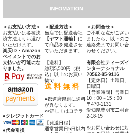
INFOMATION
＜お支払い方法＞
＜配送方法＞
＜お問合せ＞
お支払いは各種決
当店では配送会社
ご不明な点がござい
済方法よりお選び
【ヤマト運輸】
に
ましたら、以下のご
いただけます。
て商品を発送させ
連絡先までお問い合
楽天ID・Amazon
ていただきます。
わせください。
ペイメントでのお
支払いが可能にな
【送料】
有限会社ティーズイ
りました。
総額5,500円（税
ンターナショナル
込）以上のお買い
?0562-85-9116
物で
【定休日】土曜日、
送 料 無 料
日曜日
【営業時間】営業日
10：00～15：00
●都道府県別に送料
〒470-1131
が異なります。
愛知県豊明市二村台
>>詳しくはコチラ
2-18-15
●クレジットカード
【発送日程】
※お問い合わせに対
通常営業日5日以内
●代金引換