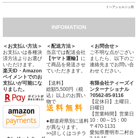
ヘアシェルジュ用
INFOMATION
＜お支払い方法＞
＜配送方法＞
＜お問合せ＞
お支払いは各種決
当店では配送会社
ご不明な点がござい
済方法よりお選び
【ヤマト運輸】
に
ましたら、以下のご
いただけます。
て商品を発送させ
連絡先までお問い合
楽天ID・Amazon
ていただきます。
わせください。
ペイメントでのお
支払いが可能にな
【送料】
有限会社ティーズイ
りました。
総額5,500円（税
ンターナショナル
込）以上のお買い
?0562-85-9116
物で
【定休日】土曜日、
送 料 無 料
日曜日
【営業時間】営業日
10：00～15：00
●都道府県別に送料
〒470-1131
が異なります。
愛知県豊明市二村台
>>詳しくはコチラ