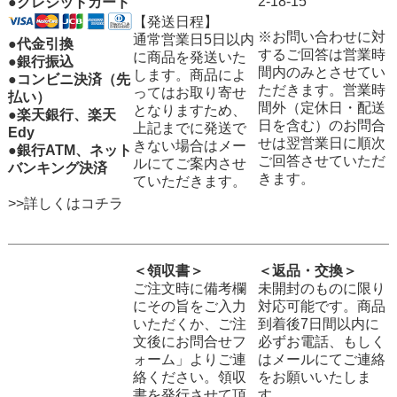
2-18-15
●クレジットカード
【発送日程】
※お問い合わせに対
通常営業日5日以内
●代金引換
するご回答は営業時
に商品を発送いた
●銀行振込
間内のみとさせてい
します。商品によ
●コンビニ決済（先
ただきます。営業時
ってはお取り寄せ
払い）
間外（定休日・配送
となりますため、
●楽天銀行、楽天
日を含む）のお問合
上記までに発送で
Edy
せは翌営業日に順次
きない場合はメー
●銀行ATM、ネット
ご回答させていただ
ルにてご案内させ
バンキング決済
きます。
ていただきます。
>>詳しくはコチラ
＜領収書＞
＜返品・交換＞
ご注文時に備考欄
未開封のものに限り
にその旨をご入力
対応可能です。商品
いただくか、ご注
到着後7日間以内に
文後にお問合せフ
必ずお電話、もしく
ォーム」よりご連
はメールにてご連絡
絡ください。領収
をお願いいたしま
書を発行させて頂
す。