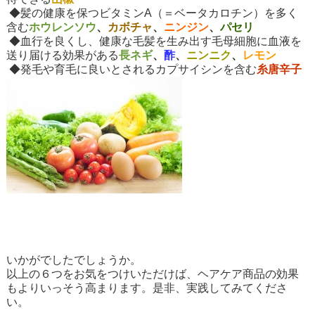
◆髪の健康を保つビタミンA（＝ベータカロチン）を多く
含む
ホウレンソウ
、
カボチャ
、
ニンジン
、
パセリ
◆血行を良くし、健康な毛髪を生み出す毛母細胞に血液を
送り届ける効果がある
長ネギ
、
酢
、
ニンニク
、
レモン
◆発毛や育毛に良いとされるカプサイシンを含む
糸唐辛子
いかがでしたでしょうか。
以上の６つをお気をつけいただけば、ヘアケア商品の効果
もよりいっそう高まります。是非、実践してみてくださ
い。