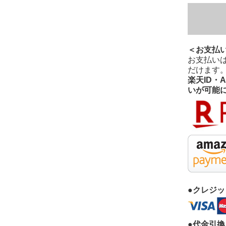
＜お支払
お支払い
だけます
楽天ID・
いが可能
●クレジ
●代金引換