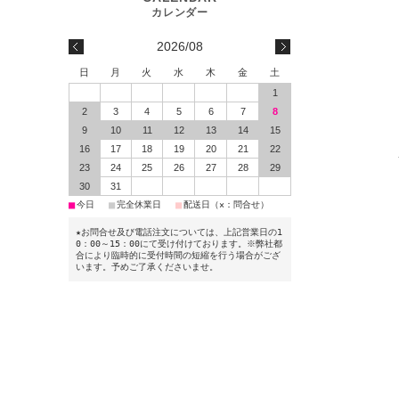
2026/08
日
月
火
水
木
金
土
1
2
3
4
5
6
7
8
9
10
11
12
13
14
15
16
17
18
19
20
21
22
23
24
25
26
27
28
29
30
31
■
■
■
今日
完全休業日
配送日（×：問合せ）
★お問合せ及び電話注文については、上記営業日の1
0：00～15：00にて受け付けております。※弊社都
合により臨時的に受付時間の短縮を行う場合がござ
います。予めご了承くださいませ。