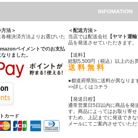
INFOMATION
い方法＞
＜配送方法＞
は各種決済方法よりお選びいた
当店では配送会社
【ヤマト運輸
。
品を発送させていただきます。
Amazonペイメントでのお支払
になりました。
【送料】
総額5,500円（税込）以上のお
送 料 無 料
●都道府県別に送料が異なりま
>>詳しくはコチラ
【発送日程】
通常営業日5日以内に商品を発
す。商品によってはお取り寄せ
ットカード
すため、上記までに発送できな
メールにてご案内させていただ