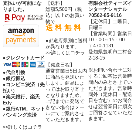
支払いが可能にな
【送料】
有限会社ティーズイ
りました。
総額5,500円（税
ンターナショナル
込）以上のお買い
?0562-85-9116
物で
【定休日】土曜日、
送 料 無 料
日曜日
【営業時間】営業日
10：00～15：00
●都道府県別に送料
〒470-1131
が異なります。
愛知県豊明市二村台
>>詳しくはコチラ
2-18-15
●クレジットカード
【発送日程】
※お問い合わせに対
通常営業日5日以内
●代金引換
するご回答は営業時
に商品を発送いた
●銀行振込
間内のみとさせてい
します。商品によ
●コンビニ決済（先
ただきます。営業時
ってはお取り寄せ
払い）
間外（定休日・配送
となりますため、
●楽天銀行、楽天
日を含む）のお問合
上記までに発送で
Edy
せは翌営業日に順次
きない場合はメー
●銀行ATM、ネット
ご回答させていただ
ルにてご案内させ
バンキング決済
きます。
ていただきます。
>>詳しくはコチラ