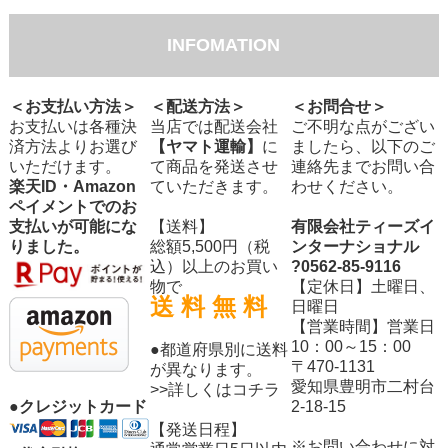
INFOMATION
＜お支払い方法＞
＜配送方法＞
＜お問合せ＞
お支払いは各種決
当店では配送会社
ご不明な点がござい
済方法よりお選び
【ヤマト運輸】
に
ましたら、以下のご
いただけます。
て商品を発送させ
連絡先までお問い合
楽天ID・Amazon
ていただきます。
わせください。
ペイメントでのお
支払いが可能にな
【送料】
有限会社ティーズイ
りました。
総額5,500円（税
ンターナショナル
込）以上のお買い
?0562-85-9116
物で
【定休日】土曜日、
送 料 無 料
日曜日
【営業時間】営業日
10：00～15：00
●都道府県別に送料
〒470-1131
が異なります。
愛知県豊明市二村台
>>詳しくはコチラ
2-18-15
●クレジットカード
【発送日程】
※お問い合わせに対