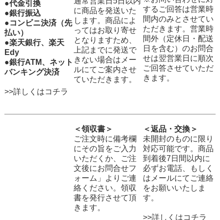
通常営業日5日以内
●代金引換
するご回答は営業時
に商品を発送いた
●銀行振込
間内のみとさせてい
します。商品によ
●コンビニ決済（先
ただきます。営業時
ってはお取り寄せ
払い）
間外（定休日・配送
となりますため、
●楽天銀行、楽天
日を含む）のお問合
上記までに発送で
Edy
せは翌営業日に順次
きない場合はメー
●銀行ATM、ネット
ご回答させていただ
ルにてご案内させ
バンキング決済
きます。
ていただきます。
>>詳しくはコチラ
＜領収書＞
＜返品・交換＞
ご注文時に備考欄
未開封のものに限り
にその旨をご入力
対応可能です。商品
いただくか、ご注
到着後7日間以内に
文後にお問合せフ
必ずお電話、もしく
ォーム」よりご連
はメールにてご連絡
絡ください。領収
をお願いいたしま
書を発行させて頂
す。
きます。
>>詳しくはコチラ