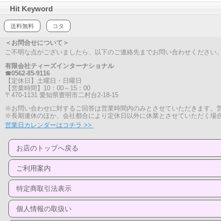
Hit Keyword
送料無料
コタ
＜お問合せについて＞
ご不明な点がございましたら、以下のご連絡先までお問い合わせください
有限会社ティーズインターナショナル
☎0562-85-9116
【定休日】土曜日・日曜日
【営業時間】10：00～15：00
〒470-1131 愛知県豊明市二村台2-18-15
※お問い合わせに対するご回答は営業時間内のみとさせていただきます。
※長期連休のほか、会社都合により定休日以外に休業とさせていただく場
営業日カレンダーはコチラ >>
お店のトップへ戻る
ご利用案内
特定商取引法表示
個人情報の取扱い