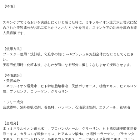
【特徴】
スキンケアでうるおいを実感しにくいと感じた時に。ミネラルイオン還元水と贅沢に配
合された美容成分がお肌に柔らかさとハリとツヤを与え、スキンケアの効果を高める導
入美容液です。
【使用方法】
ブースター使用：洗顔後、化粧水の前に5～6プッシュをお顔全体になじませてくださ
い。
美容液使用時：化粧水後、小じわが気になる部分に優しくなじませて浸透させます。
【特徴成分】
・美容成分
ミネラルイオン還元水、ヒト幹細胞培養液、天然ポリオース、植物エキス、ヒアルロン
酸、プラセンタ、コラーゲン、グリセリン
・フリー成分
合成香料、紫外線吸収剤、着色料、パラベン、石油系活性剤、エタノール、鉱物油
【全成分】
水（ミネラルイオン還元水）、プロパンジオール、グリセリン、ヒト脂肪細胞順化培養
液エキス、カラスムギ殻粒エキス、ヒアルロン酸Na、水溶性コラーゲン、プラセンタ
エキス、ロドデンドロンフェルギネウムエキス、エーデルワイス花/葉エキス、フラン