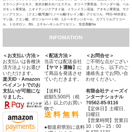
スラベンダーエキス、加水分解ホホバエステル、オリーブ果実油、ラベンダー油、ベル
ガモット果実油、ニオイテンジクアオイ油、イランイラン花油、アオモジ果実油、サク
シノグリカン、（クエン酸/乳酸/リノール酸/オレイン酸）グリセリル、PEG-40水添ヒ
マシ油、クエン酸、ポリソルベート60、1,2-ヘキサンジオール、カプリリルグリコー
ル、トロポロン、BG、エチルへキシルグリセリン、安息香酸Na
INFOMATION
＜お支払い方法＞
＜配送方法＞
＜お問合せ＞
お支払いは各種決
当店では配送会社
ご不明な点がござい
済方法よりお選び
【ヤマト運輸】
に
ましたら、以下のご
いただけます。
て商品を発送させ
連絡先までお問い合
楽天ID・Amazon
ていただきます。
わせください。
ペイメントでのお
支払いが可能にな
【送料】
有限会社ティーズイ
りました。
総額5,500円（税
ンターナショナル
込）以上のお買い
?0562-85-9116
物で
【定休日】土曜日、
送 料 無 料
日曜日
【営業時間】営業日
10：00～15：00
●都道府県別に送料