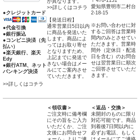
〒470-1131
が異なります。
愛知県豊明市二村台
>>詳しくはコチラ
2-18-15
●クレジットカード
【発送日程】
※お問い合わせに対
通常営業日5日以内
●代金引換
するご回答は営業時
に商品を発送いた
●銀行振込
間内のみとさせてい
します。商品によ
●コンビニ決済（先
ただきます。営業時
ってはお取り寄せ
払い）
間外（定休日・配送
となりますため、
●楽天銀行、楽天
日を含む）のお問合
上記までに発送で
Edy
せは翌営業日に順次
きない場合はメー
●銀行ATM、ネット
ご回答させていただ
ルにてご案内させ
バンキング決済
きます。
ていただきます。
>>詳しくはコチラ
＜領収書＞
＜返品・交換＞
ご注文時に備考欄
未開封のものに限り
にその旨をご入力
対応可能です。商品
いただくか、ご注
到着後7日間以内に
文後にお問合せフ
必ずお電話、もしく
ォーム」よりご連
はメールにてご連絡