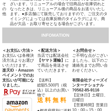
そ
ざいます。リニューアルの場合で旧商品が在庫切れと
の
なったときは、リニューアル後の商品をお送りいたし
他
ます。●多店舗にて販売しておりますので、ご注文のタ
イミングによっては在庫反映のタイムラグにより、商
品が欠品・お取り寄せとなる場合がございます。
INFOMATION
＜お支払い方法＞
＜配送方法＞
＜お問合せ＞
お支払いは各種決
当店では配送会社
ご不明な点がござい
済方法よりお選び
【ヤマト運輸】
に
ましたら、以下のご
いただけます。
て商品を発送させ
連絡先までお問い合
楽天ID・Amazon
ていただきます。
わせください。
ペイメントでのお
支払いが可能にな
【送料】
有限会社ティーズイ
りました。
総額5,500円（税
ンターナショナル
込）以上のお買い
?0562-85-9116
物で
【定休日】土曜日、
送 料 無 料
日曜日
【営業時間】営業日
10：00～15：00
●都道府県別に送料