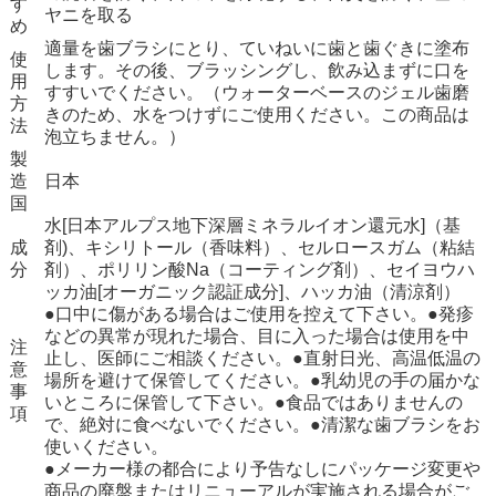
す
ヤニを取る
め
適量を歯ブラシにとり、ていねいに歯と歯ぐきに塗布
使
します。その後、ブラッシングし、飲み込まずに口を
用
すすいでください。（ウォーターベースのジェル歯磨
方
きのため、水をつけずにご使用ください。この商品は
法
泡立ちません。）
製
造
日本
国
水[日本アルプス地下深層ミネラルイオン還元水]（基
成
剤)、キシリトール（香味料）、セルロースガム（粘結
分
剤）、ポリリン酸Na（コーティング剤）、セイヨウハ
ッカ油[オーガニック認証成分]、ハッカ油（清涼剤）
●口中に傷がある場合はご使用を控えて下さい。●発疹
などの異常が現れた場合、目に入った場合は使用を中
注
止し、医師にご相談ください。●直射日光、高温低温の
意
場所を避けて保管してください。●乳幼児の手の届かな
事
いところに保管して下さい。●食品ではありませんの
項
で、絶対に食べないでください。●清潔な歯ブラシをお
使いください。
●メーカー様の都合により予告なしにパッケージ変更や
商品の廃盤またはリニューアルが実施される場合がご