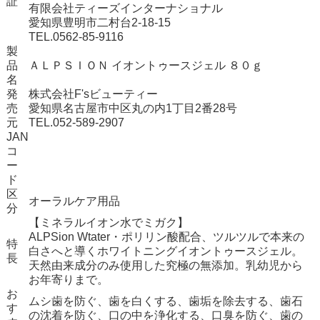
証
有限会社ティーズインターナショナル
愛知県豊明市二村台2-18-15
TEL.0562-85-9116
製
品
ＡＬＰＳＩＯＮ イオントゥースジェル ８０ｇ
名
発
株式会社F'sビューティー
売
愛知県名古屋市中区丸の内1丁目2番28号
元
TEL.052-589-2907
JAN
コ
ー
ド
区
オーラルケア用品
分
【ミネラルイオン水でミガク】
ALPSion Wtater・ポリリン酸配合、ツルツルで本来の
特
白さへと導くホワイトニングイオントゥースジェル。
長
天然由来成分のみ使用した究極の無添加。乳幼児から
お年寄りまで。
お
ムシ歯を防ぐ、歯を白くする、歯垢を除去する、歯石
す
の沈着を防ぐ、口の中を浄化する、口臭を防ぐ、歯の