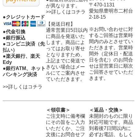
〒470-1131
が異なります。
愛知県豊明市二村台
>>詳しくはコチラ
2-18-15
●クレジットカード
【発送日程】
※お問い合わせに対
通常営業日5日以内
●代金引換
するご回答は営業時
に商品を発送いた
●銀行振込
間内のみとさせてい
します。商品によ
●コンビニ決済（先
ただきます。営業時
ってはお取り寄せ
払い）
間外（定休日・配送
となりますため、
●楽天銀行、楽天
日を含む）のお問合
上記までに発送で
Edy
せは翌営業日に順次
きない場合はメー
●銀行ATM、ネット
ご回答させていただ
ルにてご案内させ
バンキング決済
きます。
ていただきます。
>>詳しくはコチラ
＜領収書＞
＜返品・交換＞
ご注文時に備考欄
未開封のものに限り
にその旨をご入力
対応可能です。商品
いただくか、ご注
到着後7日間以内に
文後にお問合せフ
必ずお電話、もしく