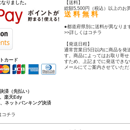
になりました。
【送料】
総額5,500円（税込）以上のお
送 料 無 料
●都道府県別に送料が異なりま
>>詳しくはコチラ
【発送日程】
通常営業日5日以内に商品を発
す。商品によってはお取り寄せ
ットカード
すため、上記までに発送できな
メールにてご案内させていただ
ニ決済（先払い）
、楽天Edy
M、ネットバンキング決済
はコチラ