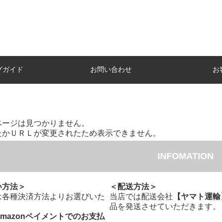
グガイド
お問い合わせ
お
ページは見つかりません。
たかＵＲＬが変更されたため表示できません。
INFOMATION
い方法＞
＜配送方法＞
は各種決済方法よりお選びいた
当店では配送会社
【ヤマト運輸
。
品を発送させていただきます。
Amazonペイメントでのお支払