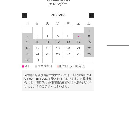
2026/08
日
月
火
水
木
金
土
1
2
3
4
5
6
7
8
9
10
11
12
13
14
15
16
17
18
19
20
21
22
23
24
25
26
27
28
29
30
31
■
■
■
今日
完全休業日
配送日（×：問合せ）
★お問合せ及び電話注文については、上記営業日の1
0：00～15：00にて受け付けております。※弊社都
合により臨時的に受付時間の短縮を行う場合がござ
います。予めご了承くださいませ。