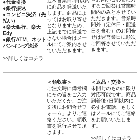
通常営業日5日以内
●代金引換
するご回答は営業時
に商品を発送いた
●銀行振込
間内のみとさせてい
します。商品によ
●コンビニ決済（先
ただきます。営業時
ってはお取り寄せ
払い）
間外（定休日・配送
となりますため、
●楽天銀行、楽天
日を含む）のお問合
上記までに発送で
Edy
せは翌営業日に順次
きない場合はメー
●銀行ATM、ネット
ご回答させていただ
ルにてご案内させ
バンキング決済
きます。
ていただきます。
>>詳しくはコチラ
＜領収書＞
＜返品・交換＞
ご注文時に備考欄
未開封のものに限り
にその旨をご入力
対応可能です。商品
いただくか、ご注
到着後7日間以内に
文後にお問合せフ
必ずお電話、もしく
ォーム」よりご連
はメールにてご連絡
絡ください。領収
をお願いいたしま
書を発行させて頂
す。
きます。
>>詳しくはコチラ