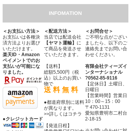
INFOMATION
＜お支払い方法＞
＜配送方法＞
＜お問合せ＞
お支払いは各種決
当店では配送会社
ご不明な点がござい
済方法よりお選び
【ヤマト運輸】
に
ましたら、以下のご
いただけます。
て商品を発送させ
連絡先までお問い合
楽天ID・Amazon
ていただきます。
わせください。
ペイメントでのお
支払いが可能にな
【送料】
有限会社ティーズイ
りました。
総額5,500円（税
ンターナショナル
込）以上のお買い
?0562-85-9116
物で
【定休日】土曜日、
送 料 無 料
日曜日
【営業時間】営業日
10：00～15：00
●都道府県別に送料
〒470-1131
が異なります。
愛知県豊明市二村台
>>詳しくはコチラ
2-18-15
●クレジットカード
【発送日程】
※お問い合わせに対