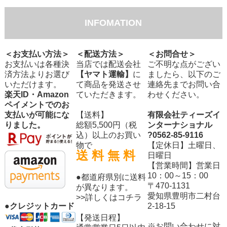
INFOMATION
＜お支払い方法＞
＜配送方法＞
＜お問合せ＞
お支払いは各種決
当店では配送会社
ご不明な点がござい
済方法よりお選び
【ヤマト運輸】
に
ましたら、以下のご
いただけます。
て商品を発送させ
連絡先までお問い合
楽天ID・Amazon
ていただきます。
わせください。
ペイメントでのお
支払いが可能にな
【送料】
有限会社ティーズイ
りました。
総額5,500円（税
ンターナショナル
込）以上のお買い
?0562-85-9116
物で
【定休日】土曜日、
送 料 無 料
日曜日
【営業時間】営業日
10：00～15：00
●都道府県別に送料
〒470-1131
が異なります。
愛知県豊明市二村台
>>詳しくはコチラ
2-18-15
●クレジットカード
【発送日程】
※お問い合わせに対