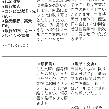
通常営業日5日以内
●代金引換
するご回答は営業時
に商品を発送いた
●銀行振込
間内のみとさせてい
します。商品によ
●コンビニ決済（先
ただきます。営業時
ってはお取り寄せ
払い）
間外（定休日・配送
となりますため、
●楽天銀行、楽天
日を含む）のお問合
上記までに発送で
Edy
せは翌営業日に順次
きない場合はメー
●銀行ATM、ネット
ご回答させていただ
ルにてご案内させ
バンキング決済
きます。
ていただきます。
>>詳しくはコチラ
＜領収書＞
＜返品・交換＞
ご注文時に備考欄
未開封のものに限り
にその旨をご入力
対応可能です。商品
いただくか、ご注
到着後7日間以内に
文後にお問合せフ
必ずお電話、もしく
ォーム」よりご連
はメールにてご連絡
絡ください。領収
をお願いいたしま
書を発行させて頂
す。
きます。
>>詳しくはコチラ