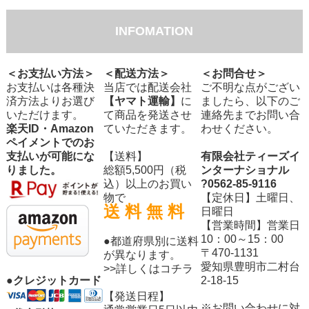
INFOMATION
＜お支払い方法＞
＜配送方法＞
＜お問合せ＞
お支払いは各種決
当店では配送会社
ご不明な点がござい
済方法よりお選び
【ヤマト運輸】
に
ましたら、以下のご
いただけます。
て商品を発送させ
連絡先までお問い合
楽天ID・Amazon
ていただきます。
わせください。
ペイメントでのお
支払いが可能にな
【送料】
有限会社ティーズイ
りました。
総額5,500円（税
ンターナショナル
込）以上のお買い
?0562-85-9116
物で
【定休日】土曜日、
送 料 無 料
日曜日
【営業時間】営業日
10：00～15：00
●都道府県別に送料
〒470-1131
が異なります。
愛知県豊明市二村台
>>詳しくはコチラ
2-18-15
●クレジットカード
【発送日程】
※お問い合わせに対