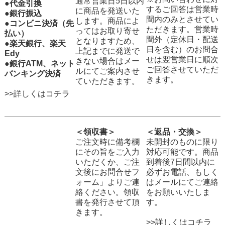
通常営業日5日以内
●代金引換
するご回答は営業時
に商品を発送いた
●銀行振込
間内のみとさせてい
します。商品によ
●コンビニ決済（先
ただきます。営業時
ってはお取り寄せ
払い）
間外（定休日・配送
となりますため、
●楽天銀行、楽天
日を含む）のお問合
上記までに発送で
Edy
せは翌営業日に順次
きない場合はメー
●銀行ATM、ネット
ご回答させていただ
ルにてご案内させ
バンキング決済
きます。
ていただきます。
>>詳しくはコチラ
＜領収書＞
＜返品・交換＞
ご注文時に備考欄
未開封のものに限り
にその旨をご入力
対応可能です。商品
いただくか、ご注
到着後7日間以内に
文後にお問合せフ
必ずお電話、もしく
ォーム」よりご連
はメールにてご連絡
絡ください。領収
をお願いいたしま
書を発行させて頂
す。
きます。
>>詳しくはコチラ